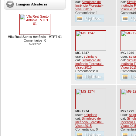
cat:
Simulacro de
cat:
Simul
Imagem Aleatória
Incêndio Florestal -
Incêndio F
Viseu 2015
Viseu 201
Comentários: 1
Comentári
Vila Real Santo António - VTPT 01
Comentários: 0
nvicente
MG 1247
MG 1249
user:
scipriano
user:
scip
cat:
Simulacro de
cat:
Simul
Incêndio Florestal -
Incêndio F
Viseu 2015
Viseu 201
Comentários: 0
Comentári
MG 1274
MG 1279
user:
scipriano
user:
scip
cat:
Simulacro de
cat:
Simul
Incêndio Florestal -
Incêndio F
Viseu 2015
Viseu 201
Comentários: 0
Comentári