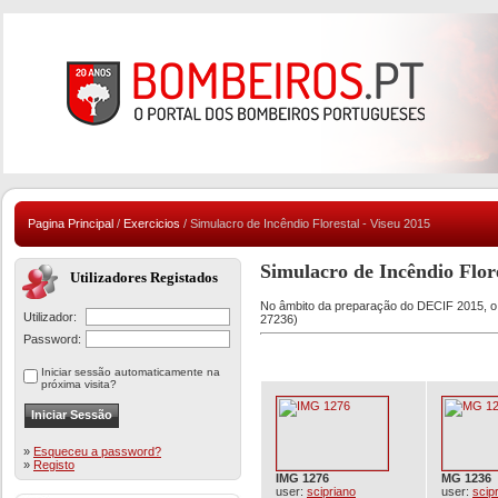
Pagina Principal
/
Exercicios
/ Simulacro de Incêndio Florestal - Viseu 2015
Simulacro de Incêndio Flore
Utilizadores Registados
No âmbito da preparação do DECIF 2015, o C
Utilizador:
27236)
Password:
Iniciar sessão automaticamente na
próxima visita?
»
Esqueceu a password?
»
Registo
IMG 1276
MG 1236
user:
scipriano
user:
scip