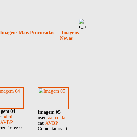
Imagens Mais Procuradas
Imagens
Novas
gem 04
Imagem 05
r:
admin
user:
aalmeida
AVBP
cat:
AVBP
entários: 0
Comentários: 0