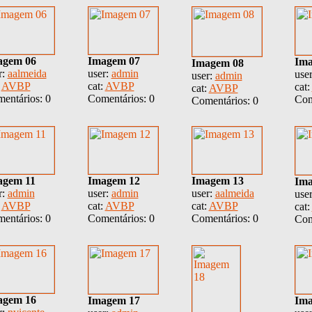
agem 06
Imagem 07
Ima
Imagem 08
r:
aalmeida
user:
admin
use
user:
admin
:
AVBP
cat:
AVBP
cat:
cat:
AVBP
entários: 0
Comentários: 0
Com
Comentários: 0
agem 11
Imagem 12
Imagem 13
Ima
r:
admin
user:
admin
user:
aalmeida
use
:
AVBP
cat:
AVBP
cat:
AVBP
cat:
entários: 0
Comentários: 0
Comentários: 0
Com
agem 16
Imagem 17
Ima