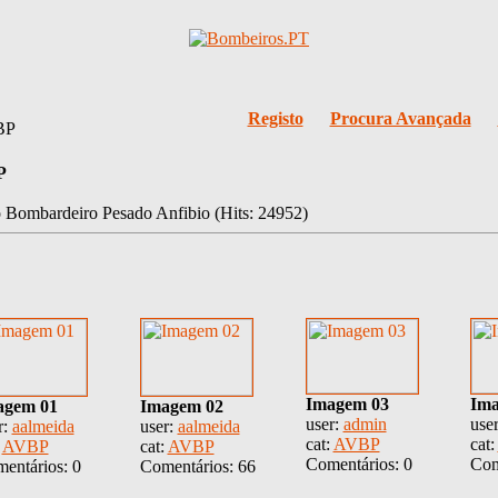
Registo
Procura Avançada
BP
P
 Bombardeiro Pesado Anfibio (Hits: 24952)
Imagem 03
Ima
agem 01
Imagem 02
user:
admin
use
r:
aalmeida
user:
aalmeida
cat:
AVBP
cat:
:
AVBP
cat:
AVBP
Comentários: 0
Com
entários: 0
Comentários: 66