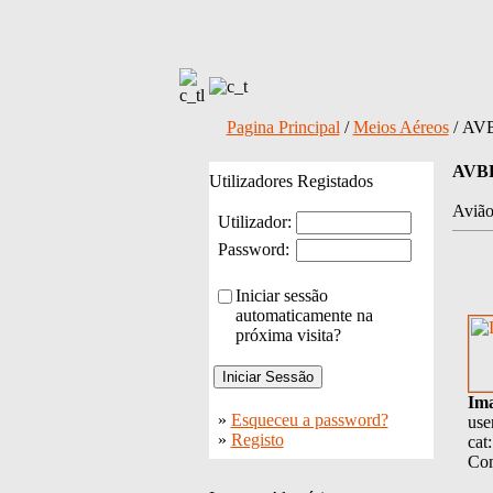
Pagina Principal
/
Meios Aéreos
/ AV
AVB
Utilizadores Registados
Avião
Utilizador:
Password:
Iniciar sessão
automaticamente na
próxima visita?
Im
»
Esqueceu a password?
use
»
Registo
cat
Com