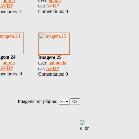
user:
admin
r:
admin
cat:
AVBP
AVBP
Comentários: 0
entários: 1
gem 24
Imagem 25
r:
admin
user:
aalmeida
AVBP
cat:
AVBP
entários: 0
Comentários: 0
Imagens por página: