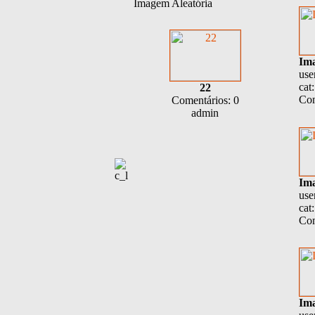
Imagem Aleatória
Im
use
cat
22
Com
Comentários: 0
admin
Im
use
cat
Com
Im