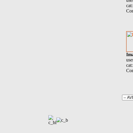
use
cat
Com
Im
use
cat
Com