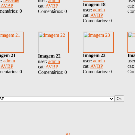
r:
nvicente
user:
admin
use
Imagem 18
:
AVBP
cat:
AVBP
cat:
user:
admin
entários: 0
Comentários: 0
Com
cat:
AVBP
Comentários: 0
agem 21
Imagem 23
Ima
Imagem 22
r:
admin
user:
admin
use
user:
admin
:
AVBP
cat:
AVBP
cat:
cat:
AVBP
entários: 0
Comentários: 0
Com
Comentários: 0