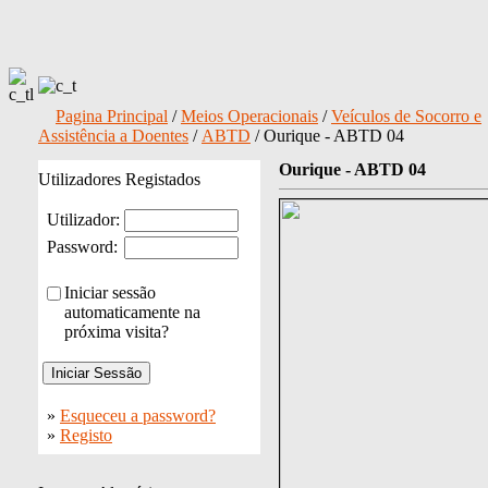
Pagina Principal
/
Meios Operacionais
/
Veículos de Socorro e
Assistência a Doentes
/
ABTD
/ Ourique - ABTD 04
Ourique - ABTD 04
Utilizadores Registados
Utilizador:
Password:
Iniciar sessão
automaticamente na
próxima visita?
»
Esqueceu a password?
»
Registo