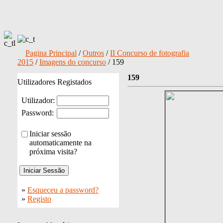
Pagina Principal
/
Outros
/
II Concurso de fotografia
2015
/
Imagens do concurso
/ 159
159
Utilizadores Registados
Utilizador:
Password:
Iniciar sessão
automaticamente na
próxima visita?
»
Esqueceu a password?
»
Registo