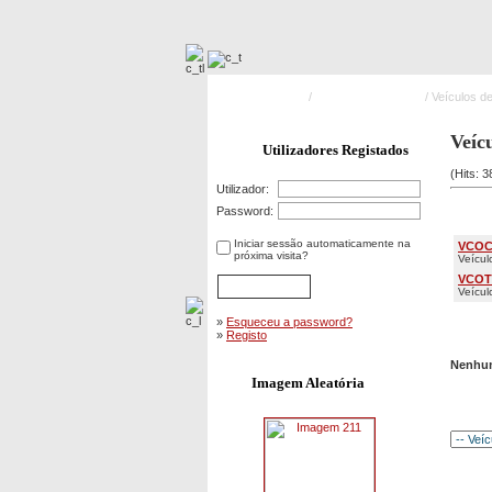
Pagina Principal
/
Meios Operacionais
/ Veículos 
Veíc
Utilizadores Registados
(Hits: 
Utilizador:
Categ
Password:
Iniciar sessão automaticamente na
VCO
próxima visita?
Veícu
VCOT
Veícul
»
Esqueceu a password?
»
Registo
Nenhum
Imagem Aleatória