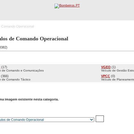
de Comando Operacional
Registo
Procura Avançada
ulos de Comando Operacional
38382)
orias secundárias
C
(17)
VGEO
(1)
lo de Comando e Comunicações
Veículo de Gestão Estr
(366)
VPCC
(0)
o de Comando Táctico
Veículo de Planeamen
a imagem existente nesta categoria.