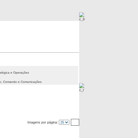
Imagens Mais Procuradas
Imagens Novas
atégica e Operações
to, Comando e Comunicações
Imagens por página: