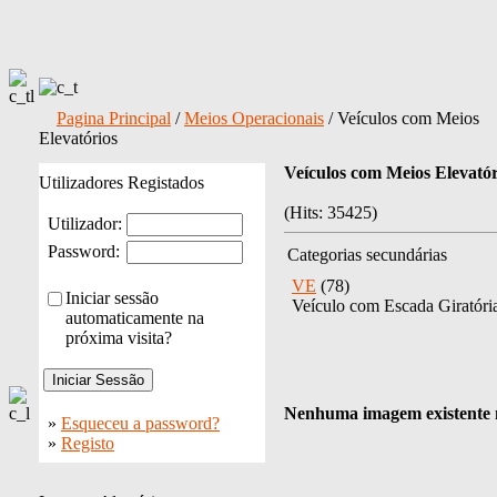
Pagina Principal
/
Meios Operacionais
/ Veículos com Meios
Elevatórios
Veículos com Meios Elevatór
Utilizadores Registados
(Hits: 35425)
Utilizador:
Password:
Categorias secundárias
VE
(78)
Iniciar sessão
Veículo com Escada Giratóri
automaticamente na
próxima visita?
Nenhuma imagem existente n
»
Esqueceu a password?
»
Registo